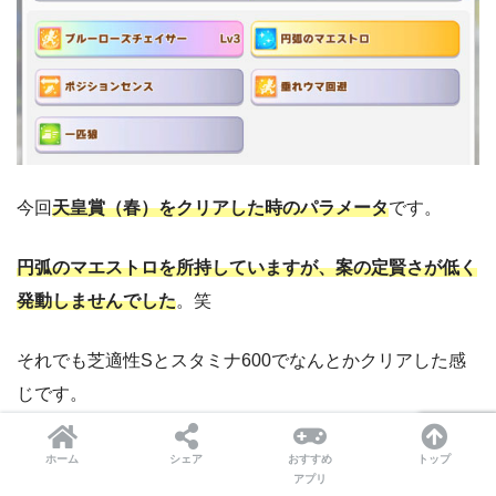
今回
天皇賞（春）をクリアした時のパラメータ
です。
円弧のマエストロを所持していますが、案の定賢さが低く
発動しませんでした
。笑
それでも芝適性Sとスタミナ600でなんとかクリアした感
じです。
※この記事の為に育成しましたが、1回スタミナが足りず
ホーム
シェア
おすすめ
トップ
アプリ
に育成に失敗しました。笑