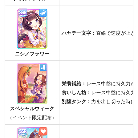
ハヤテ一文字：
直線で速度が上が
ニシノフラワー
栄養補給：
レース中盤に持久力が
食いしん坊：
レース中盤に持久力
別腹タンク：
力を出し切った時に
スペシャルウィーク
（イベント限定配布）