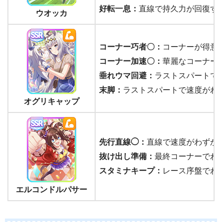
好転一息：
直線で持久力が回復す
ウオッカ
コーナー巧者〇：
コーナーが得意
コーナー加速〇：
華麗なコーナー
垂れウマ回避：
ラストスパートで
末脚：
ラストスパートで速度がわ
オグリキャップ
先行直線◯：
直線で速度がわずか
抜け出し準備：
最終コーナーでわ
スタミナキープ：
レース序盤でわ
エルコンドルパサー