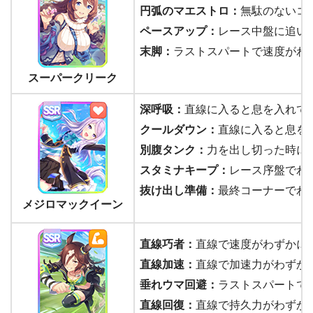
円弧のマエストロ：
無駄のないコ
ペースアップ：
レース中盤に追い
末脚：
ラストスパートで速度がわ
スーパークリーク
深呼吸：
直線に入ると息を入れて
クールダウン：
直線に入ると息を
別腹タンク：
力を出し切った時に
スタミナキープ：
レース序盤でわ
抜け出し準備：
最終コーナーでわ
メジロマックイーン
直線巧者：
直線で速度がわずかに
直線加速：
直線で加速力がわずか
垂れウマ回避：
ラストスパートで
直線回復：
直線で持久力がわずか