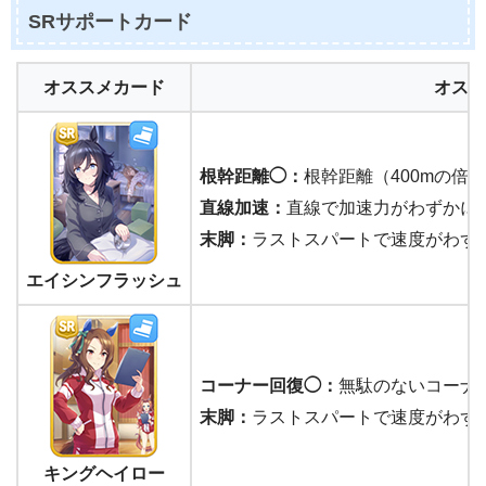
SRサポートカード
オススメカード
オスス
根幹距離◯：
根幹距離（400mの倍
直線加速：
直線で加速力がわずかに
末脚：
ラストスパートで速度がわず
エイシンフラッシュ
コーナー回復◯：
無駄のないコーナ
末脚：
ラストスパートで速度がわず
キングヘイロー