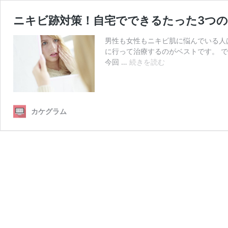
ニキビ跡対策！自宅でできるたった3つ
男性も女性もニキビ肌に悩んでいる人
に行って治療するのがベストです。 
ニ
今回 …
続きを読む
キ
ビ
跡
対
カケグラム
策！
自
宅
で
で
き
る
た
っ
た
3